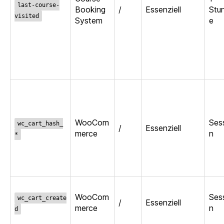
last-course-
Booking
/
Essenziell
Stu
visited
System
e
WooCom
Ses
wc_cart_hash_
/
Essenziell
merce
n
*
WooCom
Ses
wc_cart_create
/
Essenziell
merce
n
d