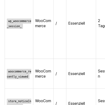
WooCom
2
wp_woocommerce
/
Essenziell
merce
Tag
_session_
WooCom
Ses
woocommerce_re
/
Essenziell
merce
n
cently_viewed
WooCom
Ses
store_notice[n
/
Essenziell