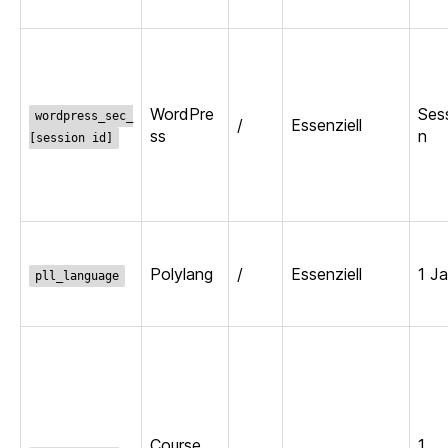
WordPre
Ses
wordpress_sec_
/
Essenziell
ss
n
[session id]
Polylang
/
Essenziell
1 Ja
pll_language
Course
1