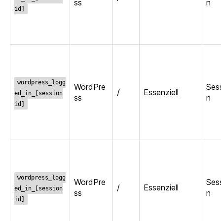
ss
n
id]
wordpress_logg
WordPre
Ses
/
Essenziell
ed_in_[session
ss
n
id]
wordpress_logg
WordPre
Ses
/
Essenziell
ed_in_[session
ss
n
id]