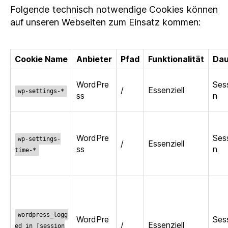
Folgende technisch notwendige Cookies können
auf unseren Webseiten zum Einsatz kommen:
Cookie Name
Anbieter
Pfad
Funktionalität
Dau
WordPre
Ses
/
Essenziell
wp-settings-*
ss
n
WordPre
Ses
wp-settings-
/
Essenziell
ss
n
time-*
wordpress_logg
WordPre
Ses
/
Essenziell
ed_in_[session